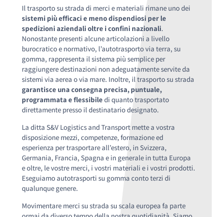
Il trasporto su strada di merci e materiali rimane uno dei
sistemi più efficaci e meno dispendiosi per le
spedizioni aziendali oltre i confini nazionali
.
Nonostante presenti alcune articolazioni a livello
burocratico e normativo, l’autotrasporto via terra, su
gomma, rappresenta il sistema più semplice per
raggiungere destinazioni non adeguatamente servite da
sistemi via aerea o via mare. Inoltre, il trasporto su strada
garantisce una consegna precisa, puntuale,
programmata e flessibile
di quanto trasportato
direttamente presso il destinatario designato.
La ditta S&V Logistics and Transport mette a vostra
disposizione mezzi, competenze, formazione ed
esperienza per trasportare all’estero, in Svizzera,
Germania, Francia, Spagna e in generale in tutta Europa
e oltre, le vostre merci, i vostri materiali e i vostri prodotti.
Eseguiamo autotrasporti su gomma conto terzi di
qualunque genere.
Movimentare merci su strada su scala europea fa parte
ormai da diverso tempo della nostra quotidianità. Siamo